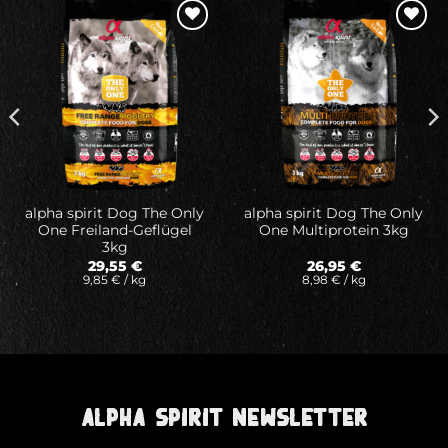
Auf meine
Auf meine
Wunschliste
Wunschliste
alpha spirit Dog The Only
alpha spirit Dog The Only
One Freiland-Geflügel
One Multiprotein 3kg
3kg
29,55
€
26,95
€
9,85
€
/
kg
8,98
€
/
kg
ALPHA SPIRIT NEWSLETTER