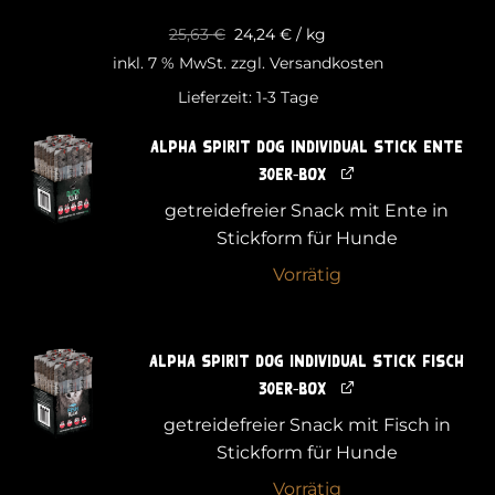
18,4
i
25,63
€
24,24
€
/
kg
1
inkl. 7 % MwSt.
zzgl.
Versandkosten
Lieferzeit:
1-3 Tage
alpha spirit Dog Individual Stick Ente
30er-Box
getreidefreier Snack mit Ente in
Stickform für Hunde
Vorrätig
alpha spirit Dog Individual Stick Fisch
30er-Box
getreidefreier Snack mit Fisch in
Stickform für Hunde
Vorrätig