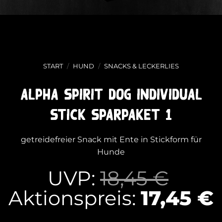
START
/
HUND
/
SNACKS & LECKERLIES
alpha spirit Dog Individual
Stick Sparpaket 1
getreidefreier Snack mit Ente in Stickform für
Hunde
Ursp
UVP:
18,45
€
Prei
Aktionspreis:
17,45
€
war: