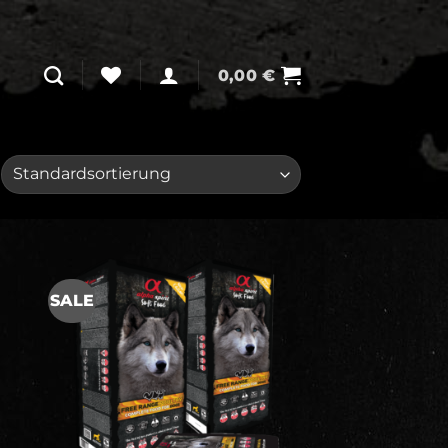
0,00
€
SALE
ne
Auf meine
ste
Wunschliste