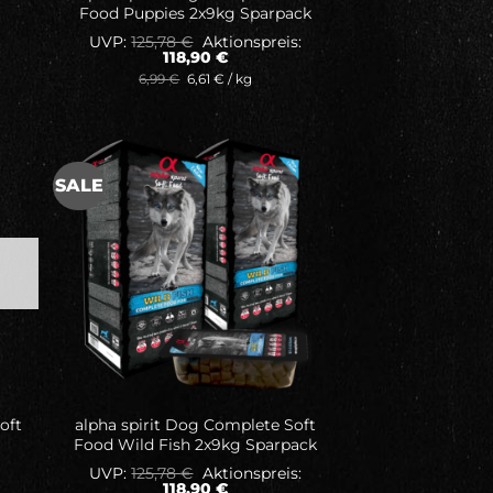
Food Puppies 2x9kg Sparpack
Ursprünglicher
UVP:
125,78
€
Aktionspreis:
Preis
Aktueller
118,90
€
war:
Preis
6,99
€
6,61
€
/
kg
125,78 €
ist:
118,90 €.
SALE
ne
Auf meine
ste
Wunschliste
oft
alpha spirit Dog Complete Soft
Food Wild Fish 2x9kg Sparpack
Ursprünglicher
UVP:
125,78
€
Aktionspreis:
Preis
Aktueller
118,90
€