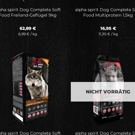
pha spirit Dog Complete Soft
alpha spirit Dog Complete S
Food Freiland-Geflügel 9kg
Food Multiprotein 1,5kg
62,89
€
16,95
€
6,99
€
/
kg
11,30
€
/
kg
Auf meine
Auf mei
Wunschliste
Wunschli
NICHT VORRÄTIG
pha spirit Dog Complete Soft
alpha spirit Dog Complete S