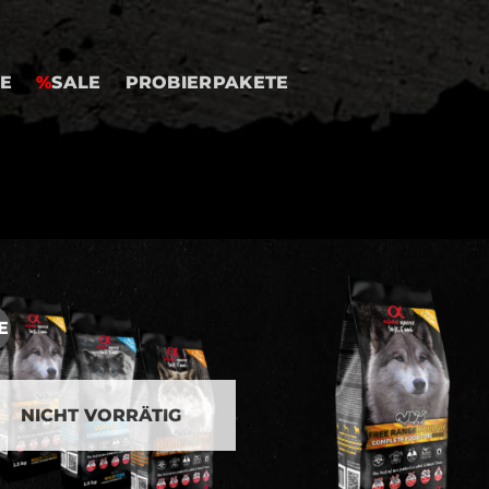
E
%
SALE
PROBIERPAKETE
E
Auf meine
Auf mei
Wunschliste
Wunschli
NICHT VORRÄTIG