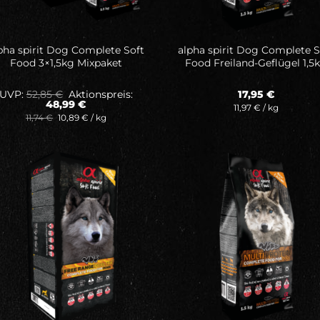
pha spirit Dog Complete Soft
alpha spirit Dog Complete S
Food 3×1,5kg Mixpaket
Food Freiland-Geflügel 1,5
Ursprünglicher
UVP:
52,85
€
Aktionspreis:
17,95
€
Preis
Aktueller
48,99
€
11,97
€
/
kg
war:
Preis
11,74
€
10,89
€
/
kg
52,85 €
ist:
48,99 €.
Auf meine
Auf mei
Wunschliste
Wunschli