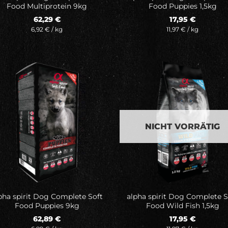
Food Multiprotein 9kg
Food Puppies 1,5kg
62,29
€
17,95
€
6,92
€
/
kg
11,97
€
/
kg
Auf meine
Auf mei
Wunschliste
Wunschli
NICHT VORRÄTIG
pha spirit Dog Complete Soft
alpha spirit Dog Complete S
Food Puppies 9kg
Food Wild Fish 1,5kg
62,89
€
17,95
€