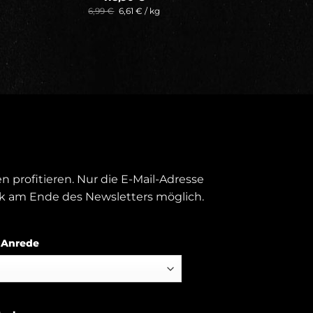
war:
Preis
6,99
€
6,61
€
/
kg
125,78 €
ist:
118,90 €.
 profitieren. Nur die E-Mail-Adresse
nk am Ende des Newsletters möglich.
Anrede