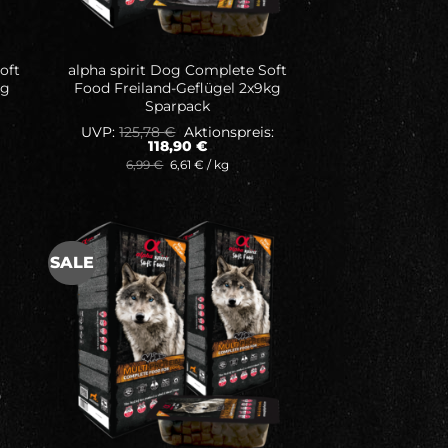
oft
alpha spirit Dog Complete Soft
kg
Food Freiland-Geflügel 2x9kg
Sparpack
Ursprünglicher
UVP:
125,78
€
Aktionspreis:
Preis
Aktueller
118,90
€
war:
Preis
6,99
€
6,61
€
/
kg
125,78 €
ist:
118,90 €.
SALE
ne
Auf meine
ste
Wunschliste