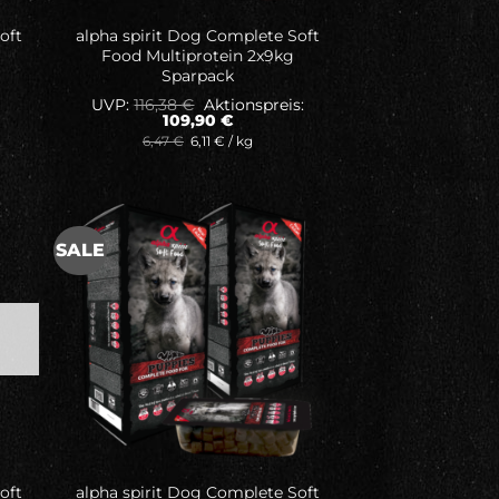
oft
alpha spirit Dog Complete Soft
Food Multiprotein 2x9kg
Sparpack
Ursprünglicher
UVP:
116,38
€
Aktionspreis:
Preis
Aktueller
109,90
€
war:
Preis
6,47
€
6,11
€
/
kg
116,38 €
ist:
109,90 €.
SALE
ne
Auf meine
ste
Wunschliste
oft
alpha spirit Dog Complete Soft