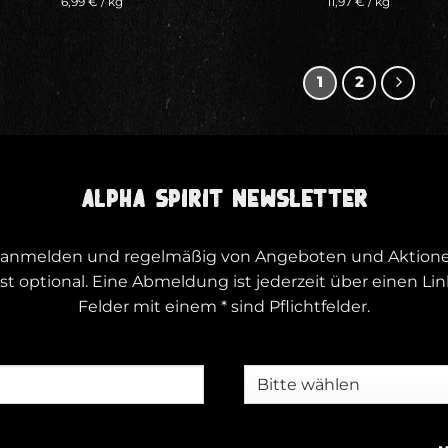
6,99
€
/
kg
11,97
€
/
kg
1
2
ALPHA SPIRIT NEWSLETTER
er anmelden und regelmäßig von Angeboten und Aktionen
t optional. Eine Abmeldung ist jederzeit über einen Li
Felder mit einem * sind Pflichtfelder.