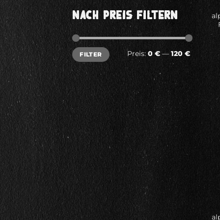
NACH PREIS FILTERN
al
Min.
Max.
Preis:
0 €
—
120 €
FILTER
Preis
Preis
al