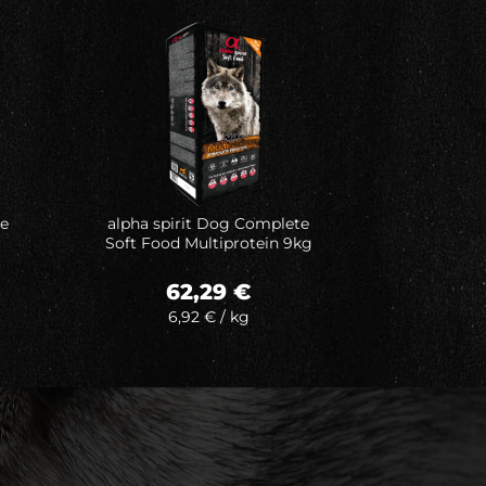
Auf meine
Wunschliste
te
alpha spirit Dog Complete
Soft Food Multiprotein 9kg
62,29
€
6,92
€
/
kg