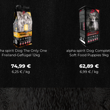
Auf meine
Auf meine
Wunschliste
Wunschliste
pha spirit Dog The Only One
alpha spirit Dog Comple
Freiland-Geflügel 12kg
Soft Food Puppies 9kg
74,99
€
62,89
€
6,25
€
/
kg
6,99
€
/
kg