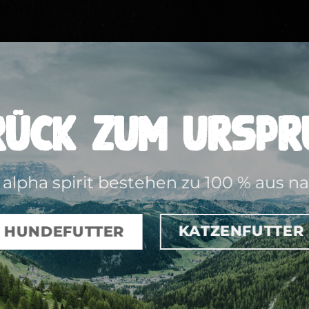
rück zum Urspr
alpha spirit bestehen zu 100 % aus n
KATZENFUTTER
HUNDEFUTTER