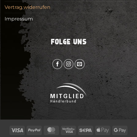
Vertrag widerrufen
Impressum
FOLGE UNS
Visa
PayPal
MasterCard
Visa
Sepa
Apple
Goog
2
Pay
Pay